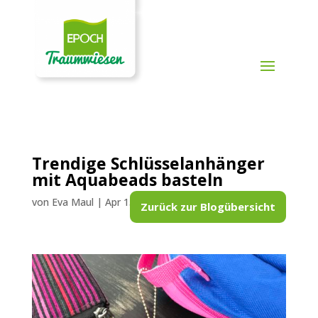
Trendige Schlüsselanhänger
mit Aquabeads basteln
von
Eva Maul
|
Apr 15, 2021
|
Aquabeads
Zurück zur Blogübersicht