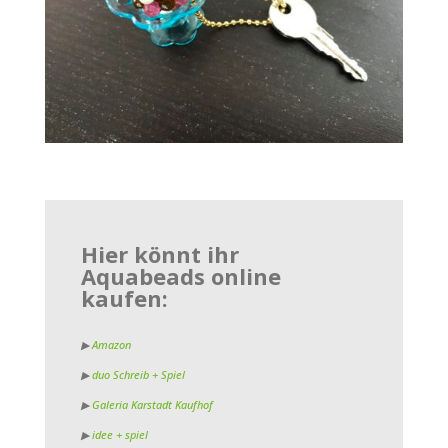
Hier könnt ihr
Aquabeads online
kaufen:
▶
Amazon
▶
duo Schreib + Spiel
▶
Galeria Karstadt Kaufhof
▶
idee + spiel