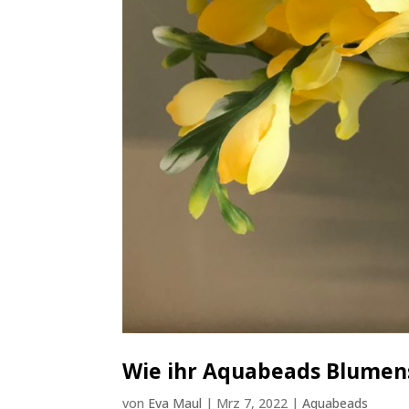
Wie ihr Aquabeads Blumens
von
Eva Maul
|
Mrz 7, 2022
|
Aquabeads