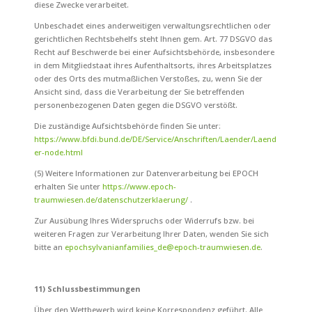
diese Zwecke verarbeitet.
Unbeschadet eines anderweitigen verwaltungsrechtlichen oder
gerichtlichen Rechtsbehelfs steht Ihnen gem. Art. 77 DSGVO das
Recht auf Beschwerde bei einer Aufsichtsbehörde, insbesondere
in dem Mitgliedstaat ihres Aufenthaltsorts, ihres Arbeitsplatzes
oder des Orts des mutmaßlichen Verstoßes, zu, wenn Sie der
Ansicht sind, dass die Verarbeitung der Sie betreffenden
personenbezogenen Daten gegen die DSGVO verstößt.
Die zuständige Aufsichtsbehörde finden Sie unter:
https://www.bfdi.bund.de/DE/Service/Anschriften/Laender/Laend
er-node.html
(5) Weitere Informationen zur Datenverarbeitung bei EPOCH
erhalten Sie unter
https://www.epoch-
traumwiesen.de/datenschutzerklaerung/
.
Zur Ausübung Ihres Widerspruchs oder Widerrufs
bzw. bei
weiteren Fragen zur Verarbeitung Ihrer Daten, wenden Sie sich
bitte an
epochsylvanianfamilies_de@epoch-traumwiesen.de
.
11) Schlussbestimmungen
Über den Wettbewerb wird keine Korrespondenz
geführt. Alle