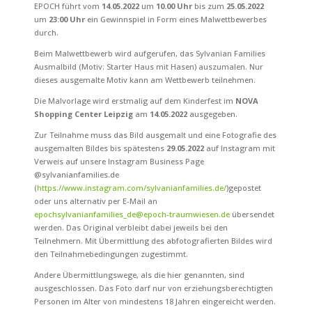
EPOCH führt vom
14.05.2022
um
10.00 Uhr
bis zum
25.05.2022
um
23:00 Uhr
ein Gewinnspiel in Form eines Malwettbewerbes
durch.
Beim Malwettbewerb wird aufgerufen, das Sylvanian Families
Ausmalbild (Motiv: Starter Haus mit Hasen) auszumalen. Nur
dieses ausgemalte Motiv kann am Wettbewerb teilnehmen.
Die Malvorlage wird erstmalig auf dem Kinderfest im
NOVA
Shopping Center Leipzig
am
14.05.2022
ausgegeben.
Zur Teilnahme muss das Bild ausgemalt und eine Fotografie des
ausgemalten Bildes bis spätestens
29.05.2022
auf Instagram mit
Verweis auf unsere Instagram Business Page
@sylvanianfamilies.de
(
https://www.instagram.com/sylvanianfamilies.de/
)gepostet
oder uns alternativ per E-Mail an
epochsylvanianfamilies_de@epoch-traumwiesen.de
übersendet
werden. Das Original verbleibt dabei jeweils bei den
Teilnehmern. Mit Übermittlung des abfotografierten Bildes wird
den Teilnahmebedingungen zugestimmt.
Andere Übermittlungswege, als die hier genannten, sind
ausgeschlossen. Das Foto darf nur von erziehungsberechtigten
Personen im Alter von mindestens 18 Jahren eingereicht werden.