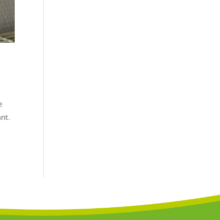
e
nt.